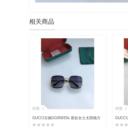
相关商品
销量: 1
销量: 1
GUCCI古驰GG0593Sk 新款女士太阳镜方
GUCC
形款墨镜
阳眼镜