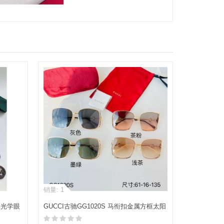
销量: 1
坠光学眼
GUCCI古驰GG1020S 马衔扣金属方框太阳
镜墨镜