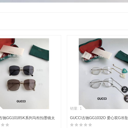
销量: 1
I古驰GG1018SK系列马衔扣墨镜太
GUCCI古驰GG1032O 爱心双G吊
镜平光镜