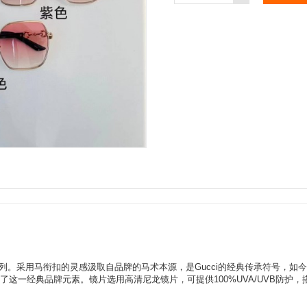
024S系列。采用马衔扣的灵感汲取自品牌的马术本源，是Gucci的经典传承符号
一经典品牌元素。镜片选用高清尼龙镜片，可提供100%UVA/UVB防护，搭配光