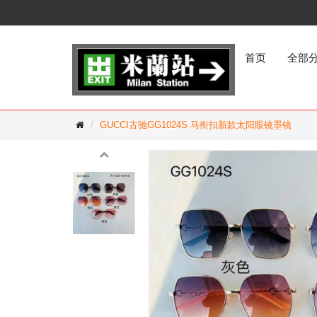
首页
全部
GUCCI古驰GG1024S 马衔扣新款太阳眼镜墨镜