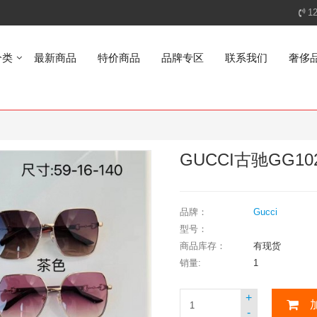
1
分类
最新商品
特价商品
品牌专区
联系我们
奢侈
GUCCI古驰GG1
品牌：
Gucci
型号：
商品库存：
有现货
销量:
1
+
-