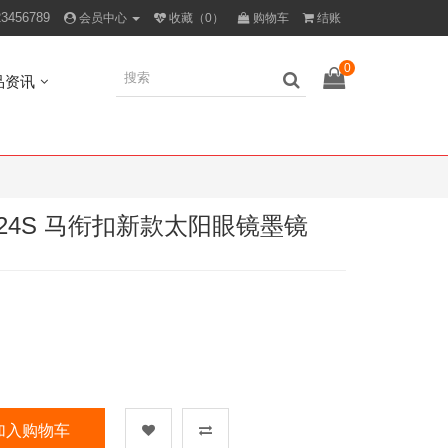
23456789
会员中心
收藏（0）
购物车
结账
0
品资讯
024S 马衔扣新款太阳眼镜墨镜
加入购物车