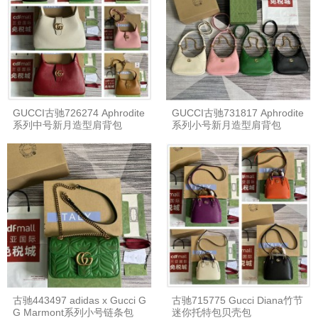
GUCCI古驰726274 Aphrodite
GUCCI古驰731817 Aphrodite
系列中号新月造型肩背包
系列小号新月造型肩背包
古驰443497 adidas x Gucci G
古驰715775 Gucci Diana竹节
G Marmont系列小号链条包
迷你托特包贝壳包