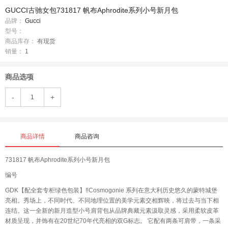
GUCCI古驰女包731817 帆布Aphrodite系列小号新月包
品牌：
Gucci
型号：
商品库存：
有现货
销量：
1
商品选项
-
+
商品详情
商品咨询
731817 帆布Aphrodite系列小号新月包
编号
GDK【配全套专柜绿色包装】‼️Cosmogonie 系列在意大利历史悠久的蒙特城堡
亮相。秀场上，不同时代、不同地理位置的美学元素交相辉映，将过去与当下相
连结。这一全新的新月造型小号肩背包从品牌典藏元素汲取灵感，采用柔软皮革
材质呈现，并饰有在20世纪70年代亮相的双G标志。 它配有两条可肩带，一条采