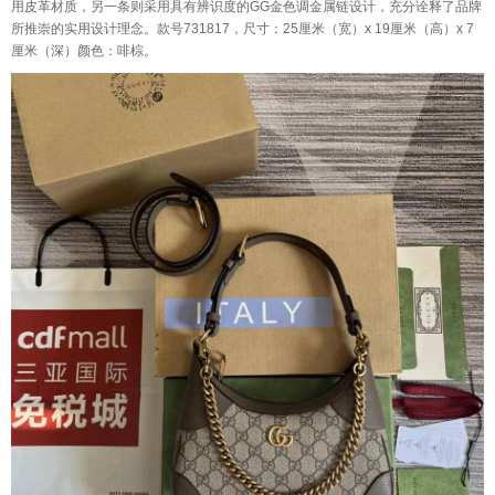
用皮革材质，另一条则采用具有辨识度的GG金色调金属链设计，充分诠释了品牌
所推崇的实用设计理念。款号731817，尺寸：25厘米（宽）x 19厘米（高）x 7
厘米（深）颜色：啡棕。