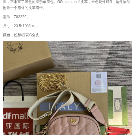
里，它丰富了黑色的圆形单肩包。GG matelassé皮革，金色硬件双G，这件物品
附带一个额外的皮革肩带。
型号：702229。
尺寸：23.5*19*8cm。
颜色：粉瑟/压花G全皮。