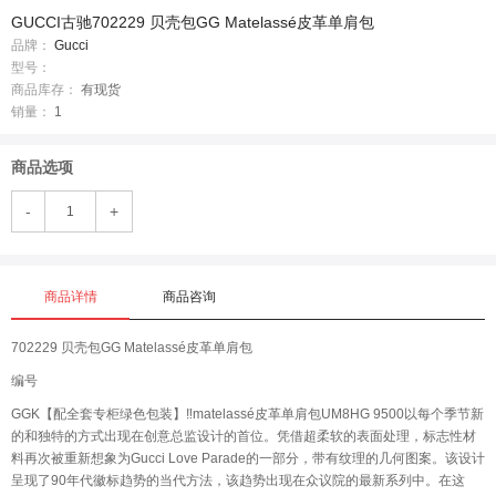
GUCCI古驰702229 贝壳包GG Matelassé皮革单肩包
品牌：
Gucci
型号：
商品库存：
有现货
销量：
1
商品选项
-
+
商品详情
商品咨询
702229 贝壳包GG Matelassé皮革单肩包
编号
GGK【配全套专柜绿色包装】‼️matelassé皮革单肩包UM8HG 9500以每个季节新
的和独特的方式出现在创意总监设计的首位。凭借超柔软的表面处理，标志性材
料再次被重新想象为Gucci Love Parade的一部分，带有纹理的几何图案。该设计
呈现了90年代徽标趋势的当代方法，该趋势出现在众议院的最新系列中。在这