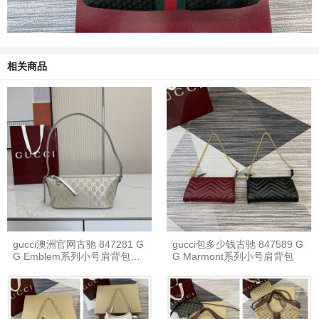
相关商品
gucci澳洲官网古驰 847281 G
gucci包多少钱古驰 847589 G
G Emblem系列小号肩背包
G Marmont系列小号肩背包
（银色）