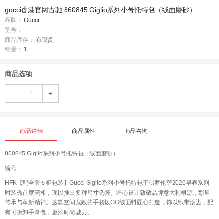
gucci香港官网古驰 860845 Giglio系列小号托特包（绒面磨砂）
品牌：
Gucci
型号：
商品库存：
有现货
销量：
1
商品选项
-
+
商品详情
商品属性
商品咨询
860845 Giglio系列小号托特包（绒面磨砂）
编号
HFK【配全套专柜包装】Gucci Giglio系列小号托特包于佛罗伦萨2026早春系列
时装秀首度亮相，现以推出多种尺寸选择。匠心设计致敬品牌意大利根源，彰显
传承与革新精神。这款空间宽敞的手袋以GG绒面料匠心打造，饰以织带滚边，配
有可拆卸手拿包，更添时尚魅力。