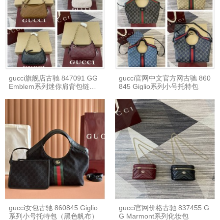
gucci旗舰店古驰 847091 GG
gucci官网中文官方网古驰 860
Emblem系列迷你肩背包链条
845 Giglio系列小号托特包
包
gucci女包古驰 860845 Giglio
gucci官网价格古驰 837455 G
系列小号托特包（黑色帆布）
G Marmont系列化妆包