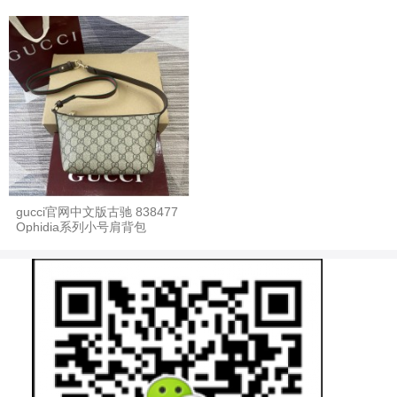
gucci官网中文版古驰 838477
Ophidia系列小号肩背包