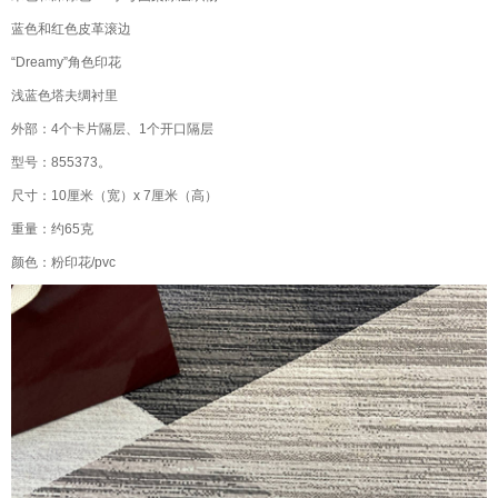
蓝色和红色皮革滚边
“Dreamy”角色印花
浅蓝色塔夫绸衬里
外部：4个卡片隔层、1个开口隔层
型号：855373。
尺寸：10厘米（宽）x 7厘米（高）
重量：约65克
颜色：粉印花/pvc