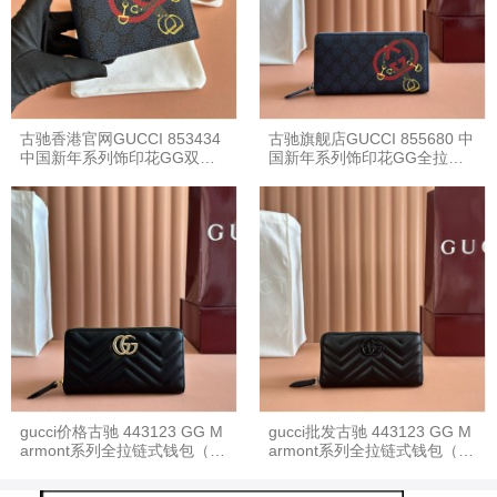
古驰香港官网GUCCI 853434
古驰旗舰店GUCCI 855680 中
中国新年系列饰印花GG双折
国新年系列饰印花GG全拉链
钱包
钱包
gucci价格古驰 443123 GG M
gucci批发古驰 443123 GG M
armont系列全拉链式钱包（新
armont系列全拉链式钱包（枪
五金）
色）