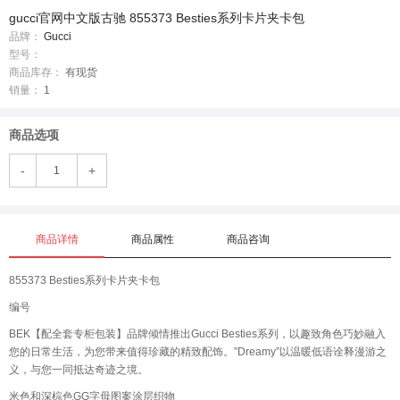
gucci官网中文版古驰 855373 Besties系列卡片夹卡包
品牌：
Gucci
型号：
商品库存：
有现货
销量：
1
商品选项
-
+
商品详情
商品属性
商品咨询
855373 Besties系列卡片夹卡包
编号
BEK【配全套专柜包装】品牌倾情推出Gucci Besties系列，以趣致角色巧妙融入
您的日常生活，为您带来值得珍藏的精致配饰。”Dreamy”以温暖低语诠释漫游之
义，与您一同抵达奇迹之境。
米色和深棕色GG字母图案涂层织物